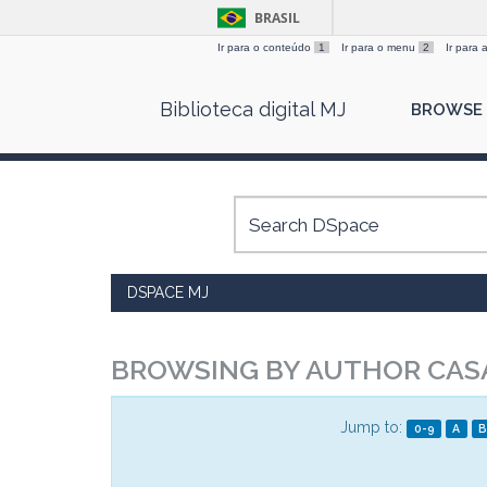
BRASIL
Ir para o conteúdo
1
Ir para o menu
2
Ir para
Skip
Biblioteca digital MJ
BROWSE
navigation
DSPACE MJ
BROWSING BY AUTHOR CASA
Jump to:
0-9
A
B