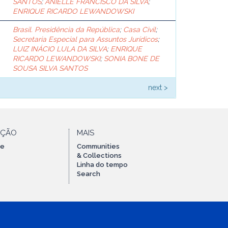
SANTOS
;
ANIELLE FRANCISCO DA SILVA
;
ENRIQUE RICARDO LEWANDOWSKI
Brasil. Presidência da República
;
Casa Civil
;
Secretaria Especial para Assuntos Jurídicos
;
LUIZ INÁCIO LULA DA SILVA
;
ENRIQUE
RICARDO LEWANDOWSKI
;
SONIA BONE DE
SOUSA SILVA SANTOS
next >
AÇÃO
MAIS
te
Communities
& Collections
Linha do tempo
Search