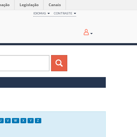
mação
Legislação
Canais
IDIOMAS
CONTRASTE
U
V
W
X
Y
Z