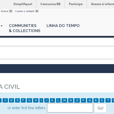
Simplifique!
Comunica BR
Participe
Acesso à infor
 a busca
3
Ir para o rodapé
4
COMMUNITIES
LINHA DO TEMPO
& COLLECTIONS
 CIVIL
C
D
E
F
G
H
I
J
K
L
M
N
O
P
Q
R
S
T
or enter first few letters: