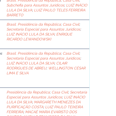
a
Brasil. Presidência da República
;
Casa Civil
;
Subchefia para Assuntos Jurídicos
;
LUIZ INÁCIO
LULA DA SILVA
;
LUIZ PAULO TELES FERREIRA
BARRETO
Brasil. Presidência da República
;
Casa Civil
;
Secretaria Especial para Assuntos Jurídicos
;
LUIZ INÁCIO LULA DA SILVA
;
ENRIQUE
RICARDO LEWANDOWSKI
os
Brasil. Presidência da República
;
Casa Civil
;
Secretaria Especial para Assuntos Jurídicos
;
LUIZ INÁCIO LULA DA SILVA
;
CILAIR
RODRIGUES DE ABREU
;
WELLINGTON CÉSAR
LIMA E SILVA
Presidência da Republica
;
Casa Civil
;
Secretaria
Especial para Assuntos Jurídicos
;
LUIZ INÁCIO
LULA DA SILVA
;
MARGARETH MENEZES DA
PURIFICAÇÃO COSTA
;
LUIZ PAULO TEIXEIRA
FERREIRA
;
MACAÉ MARIA EVARISTO DOS