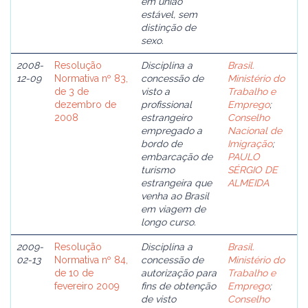
em união
estável, sem
distinção de
sexo.
2008-
Resolução
Disciplina a
Brasil.
12-09
Normativa nº 83,
concessão de
Ministério do
de 3 de
visto a
Trabalho e
dezembro de
profissional
Emprego
;
2008
estrangeiro
Conselho
empregado a
Nacional de
bordo de
Imigração
;
embarcação de
PAULO
turismo
SÉRGIO DE
estrangeira que
ALMEIDA
venha ao Brasil
em viagem de
longo curso.
2009-
Resolução
Disciplina a
Brasil.
02-13
Normativa nº 84,
concessão de
Ministério do
de 10 de
autorização para
Trabalho e
fevereiro 2009
fins de obtenção
Emprego
;
de visto
Conselho