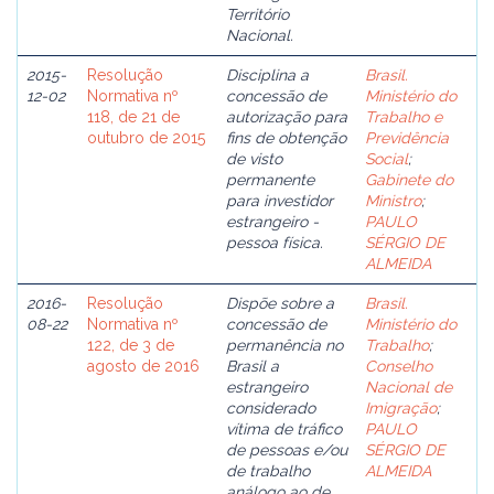
Território
Nacional.
2015-
Resolução
Disciplina a
Brasil.
12-02
Normativa nº
concessão de
Ministério do
118, de 21 de
autorização para
Trabalho e
outubro de 2015
fins de obtenção
Previdência
de visto
Social
;
permanente
Gabinete do
para investidor
Ministro
;
estrangeiro -
PAULO
pessoa física.
SÉRGIO DE
ALMEIDA
2016-
Resolução
Dispõe sobre a
Brasil.
08-22
Normativa nº
concessão de
Ministério do
122, de 3 de
permanência no
Trabalho
;
agosto de 2016
Brasil a
Conselho
estrangeiro
Nacional de
considerado
Imigração
;
vítima de tráfico
PAULO
de pessoas e/ou
SÉRGIO DE
de trabalho
ALMEIDA
análogo ao de