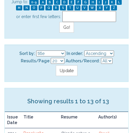
Jump to:
0-9
A
B
C
D
E
F
G
H
I
J
K
L
M
N
O
P
Q
R
S
T
U
V
W
X
Y
Z
or enter first few letters:
Sort by:
In order:
Results/Page
Authors/Record:
Showing results 1 to 13 of 13
Issue
Title
Resume
Author(s)
Date