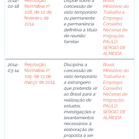
2014-
Resolução
Dispõe sobre a
Brasil.
02-18
Normativa nº
concessão de
Ministério do
108, de 12 de
visto temporário
Trabalho e
fevereiro de
ou permanente
Emprego
;
2014
e permanência
Conselho
definitiva a título
Nacional de
de reunião
Imigração
;
familiar.
PAULO
SÉRGIO DE
ALMEIDA
2014-
Resolução
Disciplina a
Brasil.
03-14
Normativa nº
concessão de
Ministério do
109, de 13 de
visto temporário
Trabalho e
março de 2014
a estrangeiro
Emprego
;
que pretenda vir
Conselho
ao Brasil para a
Nacional de
realização de
Imigração
;
estudos,
PAULO
investigações e
SÉRGIO DE
levantamentos
ALMEIDA
necessários à
elaboração de
proposta a ser