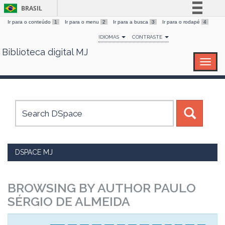
BRASIL
Ir para o conteúdo
1
Ir para o menu
2
Ir para a busca
3
Ir para o rodapé
4
Simplifique!
IDIOMAS
CONTRASTE
Comunica BR
Biblioteca digital MJ
Skip
Participe
navigation
Acesso à informação
Legislação
Canais
DSPACE MJ
BROWSING BY AUTHOR PAULO
SÉRGIO DE ALMEIDA