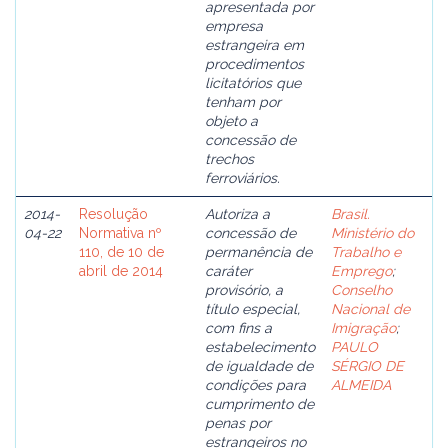
apresentada por
empresa
estrangeira em
procedimentos
licitatórios que
tenham por
objeto a
concessão de
trechos
ferroviários.
2014-
Resolução
Autoriza a
Brasil.
04-22
Normativa nº
concessão de
Ministério do
110, de 10 de
permanência de
Trabalho e
abril de 2014
caráter
Emprego
;
provisório, a
Conselho
título especial,
Nacional de
com fins a
Imigração
;
estabelecimento
PAULO
de igualdade de
SÉRGIO DE
condições para
ALMEIDA
cumprimento de
penas por
estrangeiros no