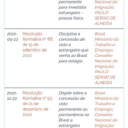
permanente
Nacional de
para investidor
Imigração
;
estrangeiro -
PAULO
pessoa física.
SÉRGIO DE
ALMEIDA
2010-
Resolução
Disciplina a
Brasil.
09-23
Normativa nº 88,
concessão de
Ministério do
de 15 de
visto a
Trabalho e
setembro de
estrangeiro que
Emprego
;
2010
venha ao Brasil
Conselho
para estágio.
Nacional de
Imigração
;
PAULO
SÉRGIO DE
ALMEIDA
2010-
Resolução
Dispõe sobre a
Brasil.
12-23
Normativa nº 93,
concessão de
Ministério do
de 21 de
visto
Trabalho e
dezembro de
permanente ou
Emprego
;
2010
permanência no
Conselho
Brasil a
Nacional de
estrangeiro
Imigração
;