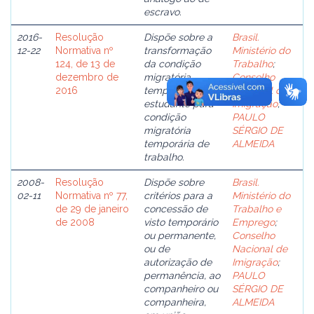
escravo.
2016-
Resolução
Dispõe sobre a
Brasil.
12-22
Normativa nº
transformação
Ministério do
124, de 13 de
da condição
Trabalho
;
dezembro de
migratória
Conselho
2016
temporária de
Nacional de
estudante para
Imigração
;
condição
PAULO
migratória
SÉRGIO DE
temporária de
ALMEIDA
trabalho.
2008-
Resolução
Dispõe sobre
Brasil.
02-11
Normativa nº 77,
critérios para a
Ministério do
de 29 de janeiro
concessão de
Trabalho e
de 2008
visto temporário
Emprego
;
ou permanente,
Conselho
ou de
Nacional de
autorização de
Imigração
;
permanência, ao
PAULO
companheiro ou
SÉRGIO DE
companheira,
ALMEIDA