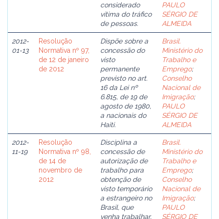
considerado
PAULO
vítima do tráfico
SÉRGIO DE
de pessoas.
ALMEIDA
2012-
Resolução
Dispõe sobre a
Brasil.
01-13
Normativa nº 97,
concessão do
Ministério do
de 12 de janeiro
visto
Trabalho e
de 2012
permanente
Emprego
;
previsto no art.
Conselho
16 da Lei nº
Nacional de
6.815, de 19 de
Imigração
;
agosto de 1980,
PAULO
a nacionais do
SÉRGIO DE
Haiti.
ALMEIDA
2012-
Resolução
Disciplina a
Brasil.
11-19
Normativa nº 98,
concessão de
Ministério do
de 14 de
autorização de
Trabalho e
novembro de
trabalho para
Emprego
;
2012
obtenção de
Conselho
visto temporário
Nacional de
a estrangeiro no
Imigração
;
Brasil, que
PAULO
venha trabalhar,
SÉRGIO DE