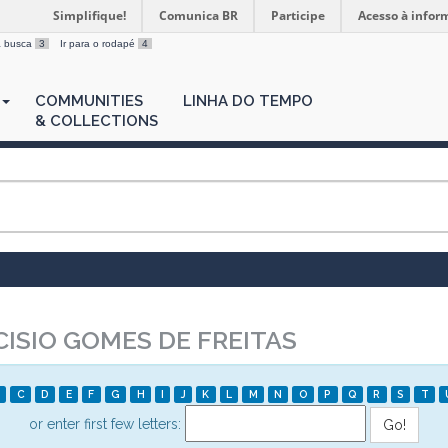
Simplifique!
Comunica BR
Participe
Acesso à infor
 a busca
3
Ir para o rodapé
4
COMMUNITIES
LINHA DO TEMPO
& COLLECTIONS
ISIO GOMES DE FREITAS
C
D
E
F
G
H
I
J
K
L
M
N
O
P
Q
R
S
T
or enter first few letters: