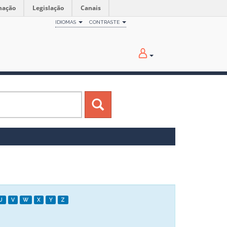
mação
Legislação
Canais
IDIOMAS
CONTRASTE
U
V
W
X
Y
Z