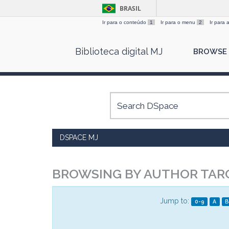
BRASIL
Ir para o conteúdo
1
Ir para o menu
2
Ir para
Skip
Biblioteca digital MJ
BROWSE
navigation
DSPACE MJ
BROWSING BY AUTHOR TARC
Jump to:
0-9
A
B