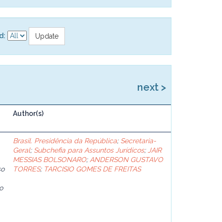
d:
next >
Author(s)
Brasil. Presidência da República
;
Secretaria-
Geral
;
Subchefia para Assuntos Jurídicos
;
JAIR
MESSIAS BOLSONARO
;
ANDERSON GUSTAVO
so
TORRES
;
TARCISIO GOMES DE FREITAS
o