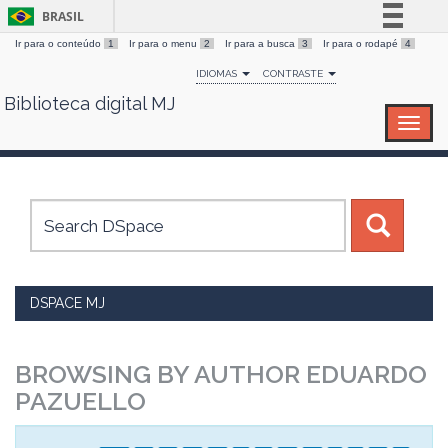
BRASIL
Ir para o conteúdo
1
Ir para o menu
2
Ir para a busca
3
Ir para o rodapé
4
Simplifique!
IDIOMAS
CONTRASTE
Comunica BR
Biblioteca digital MJ
Skip
Participe
navigation
Acesso à informação
Legislação
Canais
DSPACE MJ
BROWSING BY AUTHOR EDUARDO
PAZUELLO