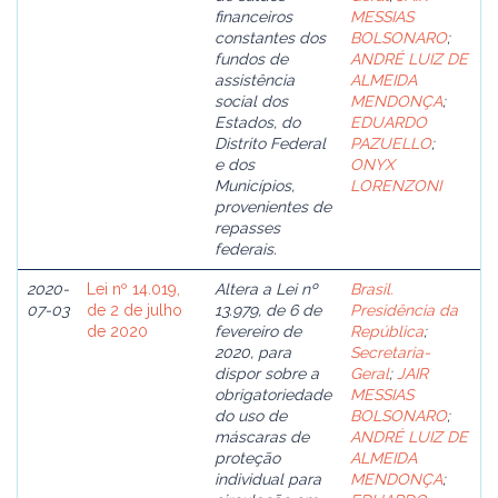
financeiros
MESSIAS
constantes dos
BOLSONARO
;
fundos de
ANDRÉ LUIZ DE
assistência
ALMEIDA
social dos
MENDONÇA
;
Estados, do
EDUARDO
Distrito Federal
PAZUELLO
;
e dos
ONYX
Municípios,
LORENZONI
provenientes de
repasses
federais.
2020-
Lei nº 14.019,
Altera a Lei nº
Brasil.
07-03
de 2 de julho
13.979, de 6 de
Presidência da
de 2020
fevereiro de
República
;
2020, para
Secretaria-
dispor sobre a
Geral
;
JAIR
obrigatoriedade
MESSIAS
do uso de
BOLSONARO
;
máscaras de
ANDRÉ LUIZ DE
proteção
ALMEIDA
individual para
MENDONÇA
;