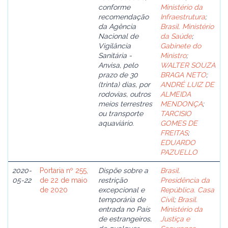
conforme
Ministério da
recomendação
Infraestrutura
;
da Agência
Brasil. Ministério
Nacional de
da Saúde
;
Vigilância
Gabinete do
Sanitária -
Ministro
;
Anvisa, pelo
WALTER SOUZA
prazo de 30
BRAGA NETO
;
(trinta) dias, por
ANDRÉ LUIZ DE
rodovias, outros
ALMEIDA
meios terrestres
MENDONÇA
;
ou transporte
TARCISIO
aquaviário.
GOMES DE
FREITAS
;
EDUARDO
PAZUELLO
2020-
Portaria nº 255,
Dispõe sobre a
Brasil.
05-22
de 22 de maio
restrição
Presidência da
de 2020
excepcional e
República. Casa
temporária de
Civil
;
Brasil.
entrada no País
Ministério da
de estrangeiros,
Justiça e