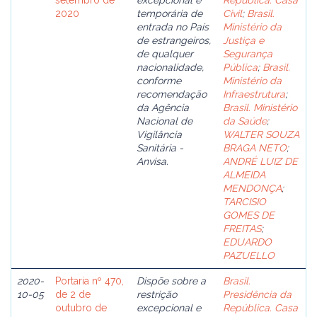
setembro de
excepcional e
República. Casa
2020
temporária de
Civil
;
Brasil.
entrada no País
Ministério da
de estrangeiros,
Justiça e
de qualquer
Segurança
nacionalidade,
Pública
;
Brasil.
conforme
Ministério da
recomendação
Infraestrutura
;
da Agência
Brasil. Ministério
Nacional de
da Saúde
;
Vigilância
WALTER SOUZA
Sanitária -
BRAGA NETO
;
Anvisa.
ANDRÉ LUIZ DE
ALMEIDA
MENDONÇA
;
TARCISIO
GOMES DE
FREITAS
;
EDUARDO
PAZUELLO
2020-
Portaria nº 470,
Dispõe sobre a
Brasil.
10-05
de 2 de
restrição
Presidência da
outubro de
excepcional e
República. Casa