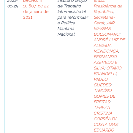
2021-
Decreto nº
Institui o Grupo
Brasil.
01-25
10.607, de 22
de Trabalho
Presidência da
de janeiro de
Interministerial
República
;
2021
para reformular
Secretaria-
a Política
Geral
;
JAIR
Marítima
MESSIAS
Nacional.
BOLSONARO
;
ANDRÉ LUIZ DE
ALMEIDA
MENDONÇA
;
FERNANDO
AZEVEDO E
SILVA
;
OTÁVIO
BRANDELLI
;
PAULO
GUEDES
;
TARCÍSIO
GOMES DE
FREITAS
;
TEREZA
CRISTINA
CORRÊA DA
COSTA DIAS
;
EDUARDO