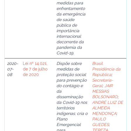
medidas para
enfrentamento
da emergência
de saúde
pública de
importância
internacional
decorrente da
pandemia da
Covid-19.
2020-
Lei nº 14.021,
Dispõe sobre
Brasil.
07-
de 7 de julho
medidas de
Presidência da
08
de 2020
proteção social
República
;
para prevenção
Secretaria-
do contágio e
Geral
;
JAIR
da
MESSIAS
disseminação
BOLSONARO
;
da Covid-19 nos
ANDRÉ LUIZ DE
territórios
ALMEIDA
indígenas; cria o
MENDONÇA
;
Plano
PAULO
Emergencial
GUEDES
;
para
TEREZA