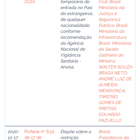
2020
temporária de
Civil
;
Brasil.
entrada no País
Ministério da
de estrangeiros,
Justiça e
de qualquer
Segurança
nacionalidade,
Pública
;
Brasil.
conforme
Ministério da
recomendação
Infraestrutura
;
da Agência
Brasil. Ministério
Nacional de
da Saúde
;
Vigilância
Gabinete do
Sanitária -
Ministro
;
Anvisa.
WALTER SOUZA
BRAGA NETO
;
ANDRÉ LUIZ DE
ALMEIDA
MENDONÇA
;
TARCISIO
GOMES DE
FREITAS
;
EDUARDO
PAZUELLO
2020-
Portaria nº 630,
Dispõe sobre a
Brasil.
12-17
de 17 de
restrição
Presidência da