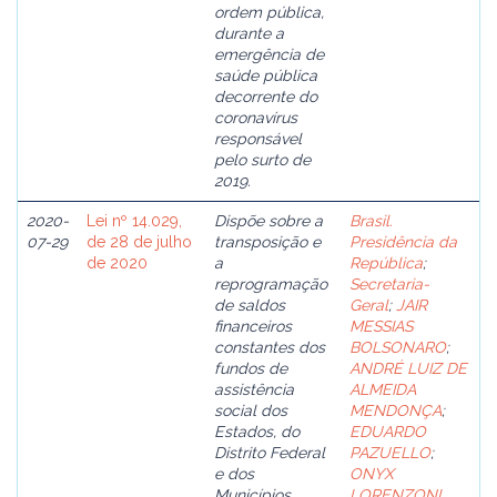
ordem pública,
durante a
emergência de
saúde pública
decorrente do
coronavírus
responsável
pelo surto de
2019.
2020-
Lei nº 14.029,
Dispõe sobre a
Brasil.
07-29
de 28 de julho
transposição e
Presidência da
de 2020
a
República
;
reprogramação
Secretaria-
de saldos
Geral
;
JAIR
financeiros
MESSIAS
constantes dos
BOLSONARO
;
fundos de
ANDRÉ LUIZ DE
assistência
ALMEIDA
social dos
MENDONÇA
;
Estados, do
EDUARDO
Distrito Federal
PAZUELLO
;
e dos
ONYX
Municípios,
LORENZONI