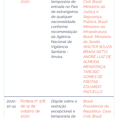
2020
temporária de
Civil
;
Brasil.
entrada no País
Ministério da
de estrangeiros,
Justiça e
de qualquer
Segurança
nacionalidade,
Pública
;
Brasil.
conforme
Ministério da
recomendação
Infraestrutura
;
da Agência
Brasil. Ministério
Nacional de
da Saúde
;
Vigilância
WALTER SOUZA
Sanitária -
BRAGA NETO
;
Anvisa.
ANDRÉ LUIZ DE
ALMEIDA
MENDONÇA
;
TARCISIO
GOMES DE
FREITAS
;
EDUARDO
PAZUELLO
2020-
Portaria nº 478,
Dispõe sobre a
Brasil.
10-14
de 14 de
restrição
Presidência da
outubro de
excepcional e
República. Casa
2020
temporária de
Civil
;
Brasil.