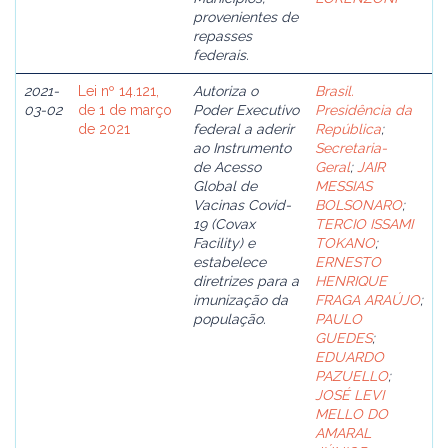
provenientes de
repasses
federais.
2021-
Lei nº 14.121,
Autoriza o
Brasil.
03-02
de 1 de março
Poder Executivo
Presidência da
de 2021
federal a aderir
República
;
ao Instrumento
Secretaria-
de Acesso
Geral
;
JAIR
Global de
MESSIAS
Vacinas Covid-
BOLSONARO
;
19 (Covax
TERCIO ISSAMI
Facility) e
TOKANO
;
estabelece
ERNESTO
diretrizes para a
HENRIQUE
imunização da
FRAGA ARAÚJO
;
população.
PAULO
GUEDES
;
EDUARDO
PAZUELLO
;
JOSÉ LEVI
MELLO DO
AMARAL