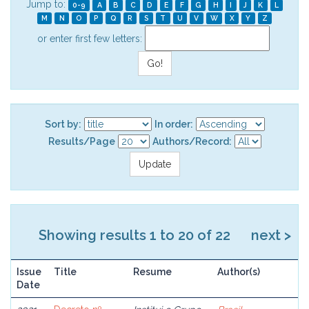
Jump to:
0-9
A
B
C
D
E
F
G
H
I
J
K
L
M
N
O
P
Q
R
S
T
U
V
W
X
Y
Z
or enter first few letters:
Sort by:
In order:
Results/Page
Authors/Record:
Showing results 1 to 20 of 22
next >
Issue
Title
Resume
Author(s)
Date