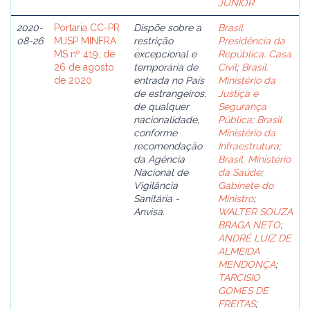
JÚNIOR
2020-
Portaria CC-PR
Dispõe sobre a
Brasil.
08-26
MJSP MINFRA
restrição
Presidência da
MS nº 419, de
excepcional e
República. Casa
26 de agosto
temporária de
Civil
;
Brasil.
de 2020
entrada no País
Ministério da
de estrangeiros,
Justiça e
de qualquer
Segurança
nacionalidade,
Pública
;
Brasil.
conforme
Ministério da
recomendação
Infraestrutura
;
da Agência
Brasil. Ministério
Nacional de
da Saúde
;
Vigilância
Gabinete do
Sanitária -
Ministro
;
Anvisa.
WALTER SOUZA
BRAGA NETO
;
ANDRÉ LUIZ DE
ALMEIDA
MENDONÇA
;
TARCISIO
GOMES DE
FREITAS
;