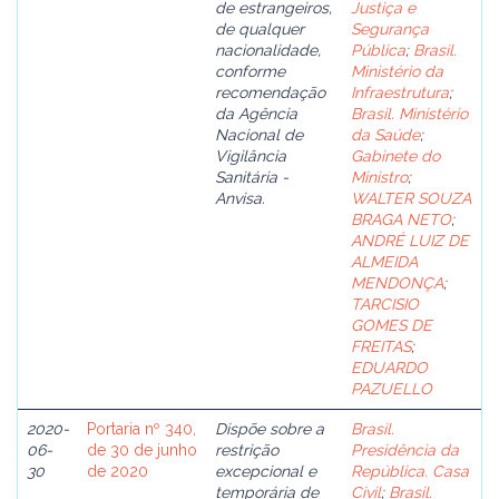
de estrangeiros,
Justiça e
de qualquer
Segurança
nacionalidade,
Pública
;
Brasil.
conforme
Ministério da
recomendação
Infraestrutura
;
da Agência
Brasil. Ministério
Nacional de
da Saúde
;
Vigilância
Gabinete do
Sanitária -
Ministro
;
Anvisa.
WALTER SOUZA
BRAGA NETO
;
ANDRÉ LUIZ DE
ALMEIDA
MENDONÇA
;
TARCISIO
GOMES DE
FREITAS
;
EDUARDO
PAZUELLO
2020-
Portaria nº 340,
Dispõe sobre a
Brasil.
06-
de 30 de junho
restrição
Presidência da
30
de 2020
excepcional e
República. Casa
temporária de
Civil
;
Brasil.