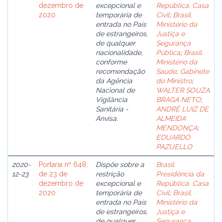
dezembro de
excepcional e
República. Casa
2020
temporária de
Civil
;
Brasil.
entrada no País
Ministério da
de estrangeiros,
Justiça e
de qualquer
Segurança
nacionalidade,
Pública
;
Brasil.
conforme
Ministério da
recomendação
Saúde
;
Gabinete
da Agência
do Ministro
;
Nacional de
WALTER SOUZA
Vigilância
BRAGA NETO
;
Sanitária -
ANDRÉ LUIZ DE
Anvisa.
ALMEIDA
MENDONÇA
;
EDUARDO
PAZUELLO
2020-
Portaria nº 648,
Dispõe sobre a
Brasil.
12-23
de 23 de
restrição
Presidência da
dezembro de
excepcional e
República. Casa
2020
temporária de
Civil
;
Brasil.
entrada no País
Ministério da
de estrangeiros,
Justiça e
de qualquer
Segurança