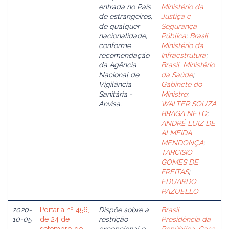
entrada no País
Ministério da
de estrangeiros,
Justiça e
de qualquer
Segurança
nacionalidade,
Pública
;
Brasil.
conforme
Ministério da
recomendação
Infraestrutura
;
da Agência
Brasil. Ministério
Nacional de
da Saúde
;
Vigilância
Gabinete do
Sanitária -
Ministro
;
Anvisa.
WALTER SOUZA
BRAGA NETO
;
ANDRÉ LUIZ DE
ALMEIDA
MENDONÇA
;
TARCISIO
GOMES DE
FREITAS
;
EDUARDO
PAZUELLO
2020-
Portaria nº 456,
Dispõe sobre a
Brasil.
10-05
de 24 de
restrição
Presidência da