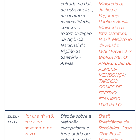
entrada no País
Ministério da
de estrangeiros,
Justiça e
de qualquer
Segurança
nacionalidade,
Pública
;
Brasil.
conforme
Ministério da
recomendação
Infraestrutura
;
da Agência
Brasil. Ministério
Nacional de
da Saúde
;
Vigilância
WALTER SOUZA
Sanitária -
BRAGA NETO
;
Anvisa.
ANDRÉ LUIZ DE
ALMEIDA
MENDONÇA
;
TARCISIO
GOMES DE
FREITAS
;
EDUARDO
PAZUELLO
2020-
Portaria nº 518,
Dispõe sobre a
Brasil.
11-12
de 12 de
restrição
Presidência da
novembro de
excepcional e
República. Casa
2020
temporária de
Civil
;
Brasil.
entrada no País
Ministério da