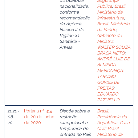
de qualquer
Segurança
nacionalidade,
Pública
;
Brasil.
conforme
Ministério da
recomendação
Infraestrutura
;
da Agência
Brasil. Ministério
Nacional de
da Saúde
;
Vigilância
Gabinete do
Sanitária -
Ministro
;
Anvisa.
WALTER SOUZA
BRAGA NETO
;
ANDRÉ LUIZ DE
ALMEIDA
MENDONÇA
;
TARCISIO
GOMES DE
FREITAS
;
EDUARDO
PAZUELLO
2020-
Portaria nº 319,
Dispõe sobre a
Brasil.
06-
de 20 de junho
restrição
Presidência da
20
de 2020
excepcional e
República. Casa
temporária de
Civil
;
Brasil.
entrada no País
Ministério da