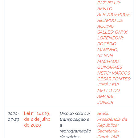
PAZUELLO
;
BENTO
ALBUQUERQUE
;
RICARDO DE
AQUINO
SALLES
;
ONYX
LORENZONI
;
ROGÉRIO
MARINHO
;
GILSON
MACHADO
GUIMARÃES
NETO
;
MARCOS
CÉSAR PONTES
;
JOSÉ LEVI
MELLO DO
AMARAL
JÚNIOR
2020-
Lei nº 14.019,
Dispõe sobre a
Brasil.
07-29
de 2 de julho
transposição e
Presidência da
de 2020
a
República
;
reprogramação
Secretaria-
de saldos
Geral
;
JAIR