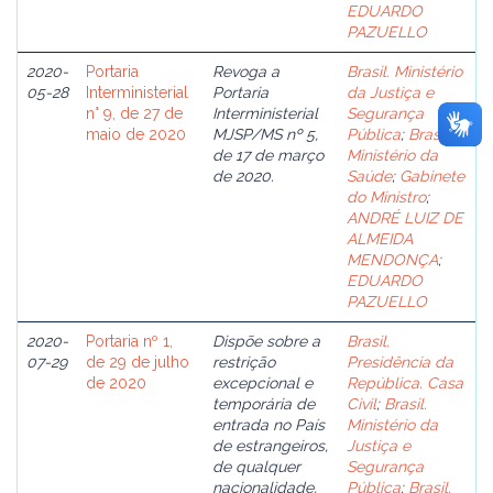
EDUARDO
PAZUELLO
2020-
Portaria
Revoga a
Brasil. Ministério
05-28
Interministerial
Portaria
da Justiça e
n° 9, de 27 de
Interministerial
Segurança
maio de 2020
MJSP/MS nº 5,
Pública
;
Brasil.
de 17 de março
Ministério da
de 2020.
Saúde
;
Gabinete
do Ministro
;
ANDRÉ LUIZ DE
ALMEIDA
MENDONÇA
;
EDUARDO
PAZUELLO
2020-
Portaria nº 1,
Dispõe sobre a
Brasil.
07-29
de 29 de julho
restrição
Presidência da
de 2020
excepcional e
República. Casa
temporária de
Civil
;
Brasil.
entrada no País
Ministério da
de estrangeiros,
Justiça e
de qualquer
Segurança
nacionalidade,
Pública
;
Brasil.