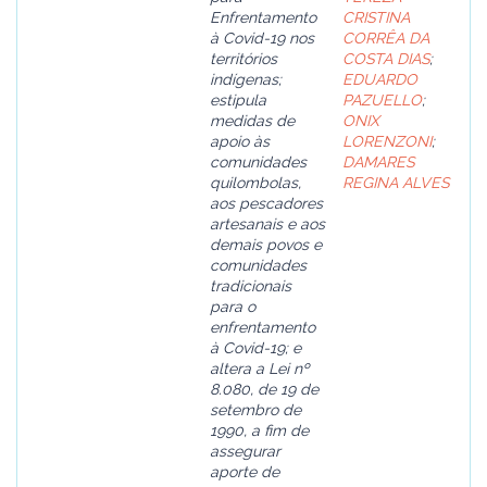
Enfrentamento
CRISTINA
à Covid-19 nos
CORRÊA DA
territórios
COSTA DIAS
;
indígenas;
EDUARDO
estipula
PAZUELLO
;
medidas de
ONIX
apoio às
LORENZONI
;
comunidades
DAMARES
quilombolas,
REGINA ALVES
aos pescadores
artesanais e aos
demais povos e
comunidades
tradicionais
para o
enfrentamento
à Covid-19; e
altera a Lei nº
8.080, de 19 de
setembro de
1990, a fim de
assegurar
aporte de