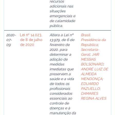
recursos
adicionais nas
situações
emergenciais e
de calamidade
pública.
2020-
Lei nº 14.023,
Altera a Lei nº
Brasil.
07-
de 8 de julho
13.979, de 6 de
Presidência da
09
de 2020
fevereiro de
República
;
2020, para
Secretaria-
determinar a
Geral
;
JAIR
adoção de
MESSIAS
medidas
BOLSONARO
;
imediatas que
ANDRÉ LUIZ DE
preservem a
ALMEIDA
saúde e a vida
MENDONÇA
;
de todos os
EDUARDO
profissionais
PAZUELLO
;
considerados
DAMARES
essenciais ao
REGINA ALVES
controle de
doenças e à
manutenção da