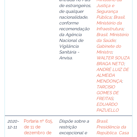
de estrangeiros,
Justiça e
de qualquer
Segurança
nacionalidade,
Pública
;
Brasil.
conforme
Ministério da
recomendação
Infraestrutura
;
da Agência
Brasil. Ministério
Nacional de
da Saúde
;
Vigilância
Gabinete do
Sanitária -
Ministro
;
Anvisa.
WALTER SOUZA
BRAGA NETO
;
ANDRÉ LUIZ DE
ALMEIDA
MENDONÇA
;
TARCISIO
GOMES DE
FREITAS
;
EDUARDO
PAZUELLO
2020-
Portaria nº 615,
Dispõe sobre a
Brasil.
12-11
de 11 de
restrição
Presidência da
dezembro de
excepcional e
República. Casa