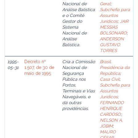
Nacional de
Geral
;
Análise Balística
Subchefia para
e o Comitê
Assuntos
Gestor do
Jurídicos
;
JAIR
Sistema
MESSIAS
Nacional de
BOLSONARO
;
Análise
ANDERSON
Balística.
GUSTAVO
TORRES
1995-
Decreto nº
Cria a Comissão
Brasil.
05-31
1.507, de 30 de
Nacional de
Presidência da
maio de 1995
Segurança
República
;
Pública nos
Casa Civil
;
Portos,
Subchefia para
Terminais e Vias
Assuntos
Navegáveis, e
Jurídicos
;
dá outras
FERNANDO
providências.
HENRIQUE
CARDOSO
;
NELSON A.
JOBIM
;
MAURO
CÉSAR