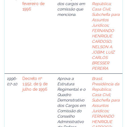
fevereiro de
dos cargos em
República
;
1996
comissão que
Casa Civil
;
menciona.
Subchefia para
Assuntos
Jurídicos
;
FERNANDO
HENRIQUE
CARDOSO
;
NELSON A.
JOBIM
;
LUIZ
CARLOS
BRESSER
PEREIRA
1996-
Decreto nº
Aprova a
Brasil.
07-10
1.952, de 9 de
Estrutura
Presidência da
julho de 1996
Regimental e o
República
;
Quadro
Casa Civil
;
Demonstrativo
Subchefia para
dos Cargos em
Assuntos
Comissão do
Jurídicos
;
Conselho
FERNANDO
Administrativo
HENRIQUE