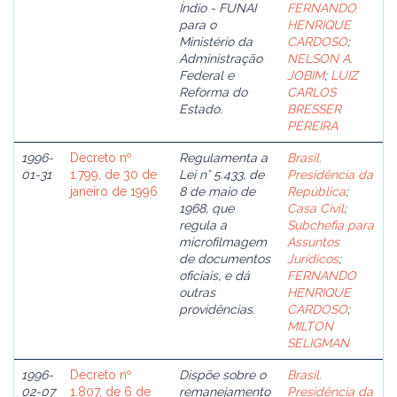
Índio - FUNAI
FERNANDO
para o
HENRIQUE
Ministério da
CARDOSO
;
Administração
NELSON A.
Federal e
JOBIM
;
LUIZ
Reforma do
CARLOS
Estado.
BRESSER
PEREIRA
1996-
Decreto nº
Regulamenta a
Brasil.
01-31
1.799, de 30 de
Lei n° 5.433, de
Presidência da
janeiro de 1996
8 de maio de
República
;
1968, que
Casa Civil
;
regula a
Subchefia para
microfilmagem
Assuntos
de documentos
Jurídicos
;
oficiais, e dá
FERNANDO
outras
HENRIQUE
providências.
CARDOSO
;
MILTON
SELIGMAN
1996-
Decreto nº
Dispõe sobre o
Brasil.
02-07
1.807, de 6 de
remanejamento
Presidência da