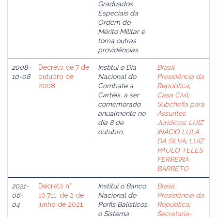
Graduados
Especiais da
Ordem do
Mérito Militar e
toma outras
providências.
2008-
Decreto de 7 de
Institui o Dia
Brasil.
10-08
outubro de
Nacional do
Presidência da
2008
Combate a
República
;
Cartéis, a ser
Casa Civil
;
comemorado
Subchefia para
anualmente no
Assuntos
dia 8 de
Jurídicos
;
LUIZ
outubro.
INÁCIO LULA
DA SILVA
;
LUIZ
PAULO TELES
FERREIRA
BARRETO
2021-
Decreto n°
Institui o Banco
Brasil.
06-
10.711, de 2 de
Nacional de
Presidência da
04
junho de 2021
Perfis Balísticos,
República
;
o Sistema
Secretaria-