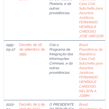
Pirataria, e dá
Casa Civil
;
outras
Subchefia para
providências.
Assuntos
Jurídicos
;
FERNANDO
HENRIQUE
CARDOSO
;
JOSÉ GREGORI
1995-
Decreto de 26
Cria o
Brasil.
09-27
de setembro de
Programa de
Presidência da
1995
Integração das
República
;
Informações
Casa Civil
;
Criminais, e dá
Subchefia para
outras
Assuntos
providências.
Jurídicos
;
FERNANDO
HENRIQUE
CARDOSO
;
NELSON A.
JOBIM
2022-
Decreto de 5 de
O PRESIDENTE
Brasil.