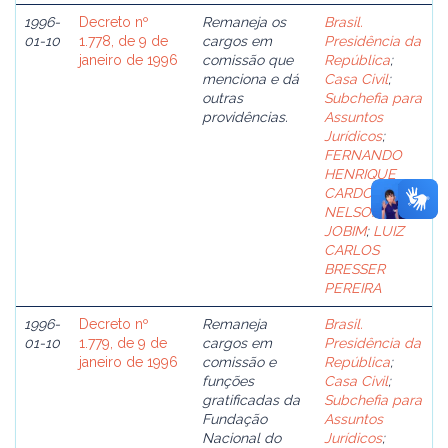
1996-
Decreto nº
Remaneja os
Brasil.
01-10
1.778, de 9 de
cargos em
Presidência da
janeiro de 1996
comissão que
República
;
menciona e dá
Casa Civil
;
outras
Subchefia para
providências.
Assuntos
Jurídicos
;
FERNANDO
HENRIQUE
CARDOSO
;
NELSON A.
JOBIM
;
LUIZ
CARLOS
BRESSER
PEREIRA
1996-
Decreto nº
Remaneja
Brasil.
01-10
1.779, de 9 de
cargos em
Presidência da
janeiro de 1996
comissão e
República
;
funções
Casa Civil
;
gratificadas da
Subchefia para
Fundação
Assuntos
Nacional do
Jurídicos
;