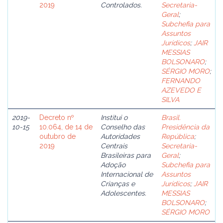
2019
Controlados.
Secretaria-
Geral
;
Subchefia para
Assuntos
Jurídicos
;
JAIR
MESSIAS
BOLSONARO
;
SÉRGIO MORO
;
FERNANDO
AZEVEDO E
SILVA
2019-
Decreto nº
Institui o
Brasil.
10-15
10.064, de 14 de
Conselho das
Presidência da
outubro de
Autoridades
República
;
2019
Centrais
Secretaria-
Brasileiras para
Geral
;
Adoção
Subchefia para
Internacional de
Assuntos
Crianças e
Jurídicos
;
JAIR
Adolescentes.
MESSIAS
BOLSONARO
;
SÉRGIO MORO