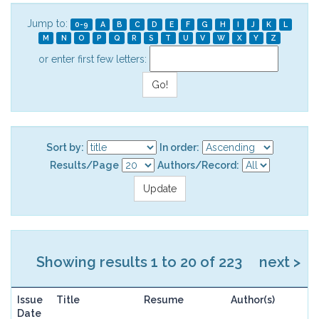
Jump to:
0-9
A
B
C
D
E
F
G
H
I
J
K
L
M
N
O
P
Q
R
S
T
U
V
W
X
Y
Z
or enter first few letters:
Sort by:
In order:
Results/Page
Authors/Record:
Showing results 1 to 20 of 223
next >
Issue
Title
Resume
Author(s)
Date