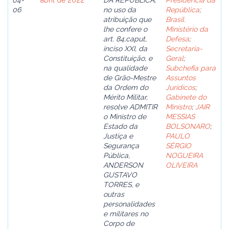
04-
abril de 2022
DA REPÚBLICA,
Presidência da
06
no uso da
República
;
atribuição que
Brasil.
lhe confere o
Ministério da
art. 84,caput,
Defesa
;
inciso XXI, da
Secretaria-
Constituição, e
Geral
;
na qualidade
Subchefia para
de Grão-Mestre
Assuntos
da Ordem do
Jurídicos
;
Mérito Militar,
Gabinete do
resolve ADMITIR
Ministro
;
JAIR
o Ministro de
MESSIAS
Estado da
BOLSONARO
;
Justiça e
PAULO
Segurança
SÉRGIO
Pública,
NOGUEIRA
ANDERSON
OLIVEIRA
GUSTAVO
TORRES, e
outras
personalidades
e militares no
Corpo de