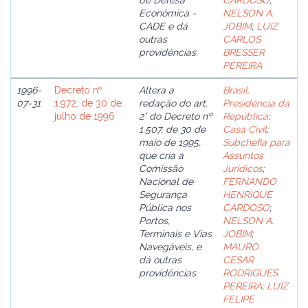
de Defesa
CARDOSO
;
Econômica -
NELSON A.
CADE e dá
JOBIM
;
LUIZ
outras
CARLOS
providências.
BRESSER
PEREIRA
1996-
Decreto nº
Altera a
Brasil.
07-31
1.972, de 30 de
redação do art.
Presidência da
julho de 1996
2° do Decreto nº
República
;
1.507, de 30 de
Casa Civil
;
maio de 1995,
Subchefia para
que cria a
Assuntos
Comissão
Jurídicos
;
Nacional de
FERNANDO
Segurança
HENRIQUE
Pública nos
CARDOSO
;
Portos,
NELSON A.
Terminais e Vias
JOBIM
;
Navegáveis, e
MAURO
dá outras
CESAR
providências.
RODRIGUES
PEREIRA
;
LUIZ
FELIPE