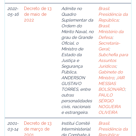
2022-
Decreto de 13
Admite no
Brasil.
05-16
de maio de
Quadro
Presidência da
2022
Suplementar da
República
;
Ordem do
Brasil.
Mérito Naval, no
Ministério da
grau de Grande
Defesa
;
Oficial, o
Secretaria-
Ministro de
Geral
;
Estado da
Subchefia para
Justiça e
Assuntos
Segurança
Jurídicos
;
Pública,
Gabinete do
ANDERSON
Ministro
;
JAIR
GUSTAVO
MESSIAS
TORRES, entre
BOLSONARO
;
outras
PAULO
personalidades
SÉRGIO
civis, nacionais
NOGUEIRA
e estrangeira.
OLIVEIRA
2001-
Decreto de 13
Institui Comitê
Brasil.
03-14
de março de
Interministerial
Presidência da
2001
de Combate à
República
;