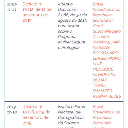
2019-
Decreto nº
Altera o
Brasil.
11-13
10.112, de 12 de
Decreto nº
Presidência da
novembro de
8.086, de 30 de
República
;
2019
agosto de 2013,
Secretaria-
para dispor
Geral
;
sobre o
Subchefia para
Programa
Assuntos
Mulher Segura
Jurídicos
;
JAIR
e Protegida.
MESSIAS
BOLSONARO
;
SÉRGIO MORO
;
LUIZ
HENRIQUE
MANDETTA
;
OSMAR
TERRA
;
DAMARES
REGINA ALVES
2019-
Decreto nº
Institui o Fórum
Brasil.
12-10
10.158, de 9 de
Nacional de
Presidência da
dezembro de
Corregedorias
República
;
2019
do Sistema
Secretaria-