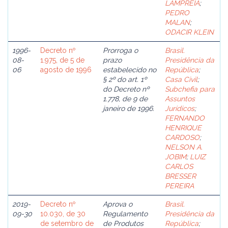
LAMPREIA
;
PEDRO
MALAN
;
ODACIR KLEIN
1996-
Decreto nº
Prorroga o
Brasil.
08-
1.975, de 5 de
prazo
Presidência da
06
agosto de 1996
estabelecido no
República
;
§ 2º do art. 1º
Casa Civil
;
do Decreto nº
Subchefia para
1.778, de 9 de
Assuntos
janeiro de 1996.
Jurídicos
;
FERNANDO
HENRIQUE
CARDOSO
;
NELSON A.
JOBIM
;
LUIZ
CARLOS
BRESSER
PEREIRA
2019-
Decreto nº
Aprova o
Brasil.
09-30
10.030, de 30
Regulamento
Presidência da
de setembro de
de Produtos
República
;