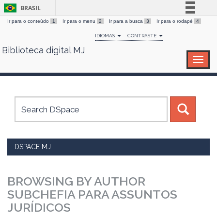
BRASIL
Ir para o conteúdo
1
Ir para o menu
2
Ir para a busca
3
Ir para o rodapé
4
Simplifique!
IDIOMAS
CONTRASTE
Comunica BR
Biblioteca digital MJ
Skip
Participe
navigation
Acesso à informação
Legislação
Canais
DSPACE MJ
BROWSING BY AUTHOR
SUBCHEFIA PARA ASSUNTOS
JURÍDICOS