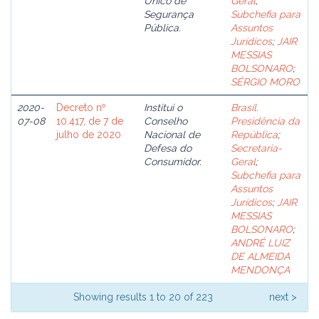
Único de
Geral
;
Segurança
Subchefia para
Pública.
Assuntos
Jurídicos
;
JAIR
MESSIAS
BOLSONARO
;
SÉRGIO MORO
2020-
Decreto nº
Institui o
Brasil.
07-08
10.417, de 7 de
Conselho
Presidência da
julho de 2020
Nacional de
República
;
Defesa do
Secretaria-
Consumidor.
Geral
;
Subchefia para
Assuntos
Jurídicos
;
JAIR
MESSIAS
BOLSONARO
;
ANDRÉ LUIZ
DE ALMEIDA
MENDONÇA
Showing results 1 to 20 of 223
next >