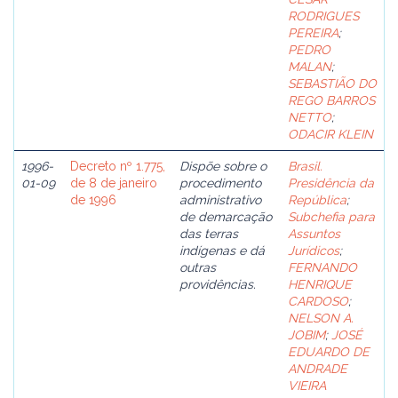
RODRIGUES
PEREIRA
;
PEDRO
MALAN
;
SEBASTIÃO DO
REGO BARROS
NETTO
;
ODACIR KLEIN
1996-
Decreto nº 1.775,
Dispõe sobre o
Brasil.
01-09
de 8 de janeiro
procedimento
Presidência da
de 1996
administrativo
República
;
de demarcação
Subchefia para
das terras
Assuntos
indígenas e dá
Jurídicos
;
outras
FERNANDO
providências.
HENRIQUE
CARDOSO
;
NELSON A.
JOBIM
;
JOSÉ
EDUARDO DE
ANDRADE
VIEIRA