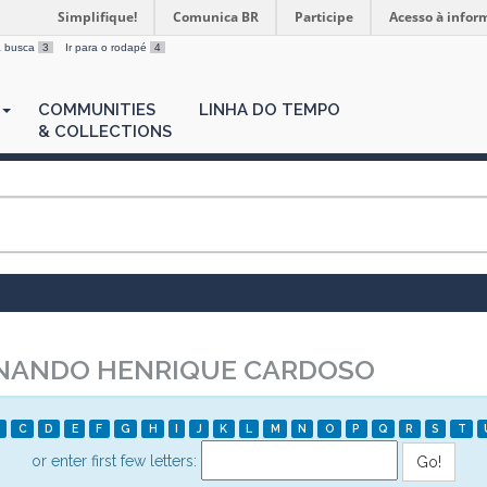
Simplifique!
Comunica BR
Participe
Acesso à infor
 a busca
3
Ir para o rodapé
4
COMMUNITIES
LINHA DO TEMPO
& COLLECTIONS
NANDO HENRIQUE CARDOSO
C
D
E
F
G
H
I
J
K
L
M
N
O
P
Q
R
S
T
or enter first few letters: