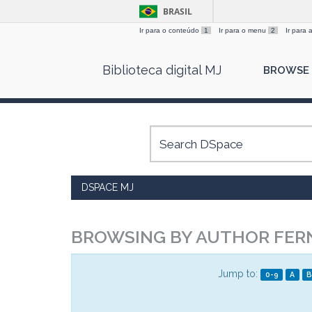
BRASIL
Ir para o conteúdo
1
Ir para o menu
2
Ir para
Skip
Biblioteca digital MJ
BROWSE
navigation
DSPACE MJ
BROWSING BY AUTHOR FER
Jump to:
0-9
A
B