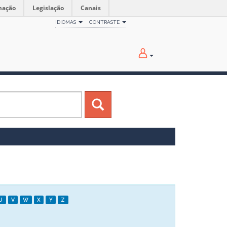
mação
Legislação
Canais
IDIOMAS
CONTRASTE
U
V
W
X
Y
Z