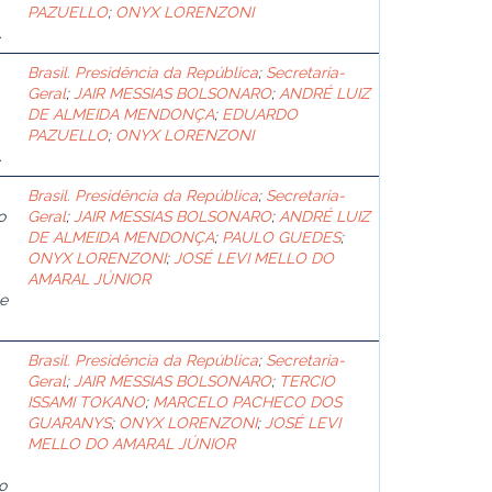
PAZUELLO
;
ONYX LORENZONI
.
Brasil. Presidência da República
;
Secretaria-
Geral
;
JAIR MESSIAS BOLSONARO
;
ANDRÉ LUIZ
DE ALMEIDA MENDONÇA
;
EDUARDO
PAZUELLO
;
ONYX LORENZONI
.
Brasil. Presidência da República
;
Secretaria-
o
Geral
;
JAIR MESSIAS BOLSONARO
;
ANDRÉ LUIZ
DE ALMEIDA MENDONÇA
;
PAULO GUEDES
;
ONYX LORENZONI
;
JOSÉ LEVI MELLO DO
AMARAL JÚNIOR
de
Brasil. Presidência da República
;
Secretaria-
Geral
;
JAIR MESSIAS BOLSONARO
;
TERCIO
ISSAMI TOKANO
;
MARCELO PACHECO DOS
GUARANYS
;
ONYX LORENZONI
;
JOSÉ LEVI
MELLO DO AMARAL JÚNIOR
o