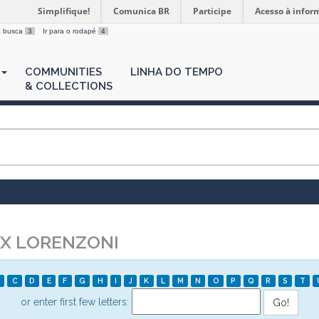
Simplifique!
Comunica BR
Participe
Acesso à infor
 a busca
3
Ir para o rodapé
4
COMMUNITIES
LINHA DO TEMPO
& COLLECTIONS
X LORENZONI
C
D
E
F
G
H
I
J
K
L
M
N
O
P
Q
R
S
T
or enter first few letters: