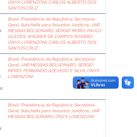
ONYX LORENZONI
;
CARLOS ALBERTO DOS
SANTOS CRUZ
Brasil. Presidência da República
;
Secretaria-
Geral
;
Subchefia para Assuntos Jurídicos
;
JAIR
e
MESSIAS BOLSONARO
;
SÉRGIO MORO
;
PAULO
GUEDES
;
WAGNER DE CAMPOS ROSÁRIO
;
ONYX LORENZONI
;
CARLOS ALBERTO DOS
SANTOS CRUZ
Brasil. Presidência da República
;
Secretaria-
Geral
;
JAIR MESSIAS BOLSONARO
;
SÉRGIO
MORO
;
FERNANDO AZEVEDO E SILVA
;
ONYX
e
LORENZONI
o
Brasil. Presidência da República
;
Secretaria-
Geral
;
Subchefia para Assuntos Jurídicos
;
JAIR
MESSIAS BOLSONARO
;
ONYX LORENZONI
s