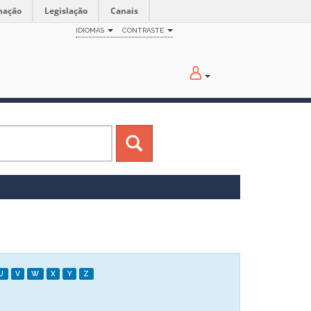
mação
Legislação
Canais
IDIOMAS
CONTRASTE
U
V
W
X
Y
Z