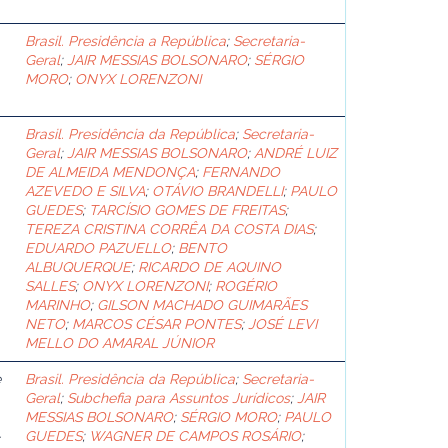
Brasil. Presidência a República
;
Secretaria-
Geral
;
JAIR MESSIAS BOLSONARO
;
SÉRGIO
MORO
;
ONYX LORENZONI
Brasil. Presidência da República
;
Secretaria-
Geral
;
JAIR MESSIAS BOLSONARO
;
ANDRÉ LUIZ
DE ALMEIDA MENDONÇA
;
FERNANDO
AZEVEDO E SILVA
;
OTÁVIO BRANDELLI
;
PAULO
GUEDES
;
TARCÍSIO GOMES DE FREITAS
;
TEREZA CRISTINA CORRÊA DA COSTA DIAS
;
EDUARDO PAZUELLO
;
BENTO
ALBUQUERQUE
;
RICARDO DE AQUINO
SALLES
;
ONYX LORENZONI
;
ROGÉRIO
MARINHO
;
GILSON MACHADO GUIMARÃES
NETO
;
MARCOS CÉSAR PONTES
;
JOSÉ LEVI
MELLO DO AMARAL JÚNIOR
e
Brasil. Presidência da República
;
Secretaria-
Geral
;
Subchefia para Assuntos Jurídicos
;
JAIR
MESSIAS BOLSONARO
;
SÉRGIO MORO
;
PAULO
-
GUEDES
;
WAGNER DE CAMPOS ROSÁRIO
;