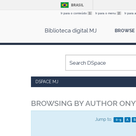
BRASIL
Ir para o conteúdo
1
Ir para o menu
2
Ir para
Skip
Biblioteca digital MJ
BROWSE
navigation
DSPACE MJ
BROWSING BY AUTHOR ONY
Jump to:
0-9
A
B