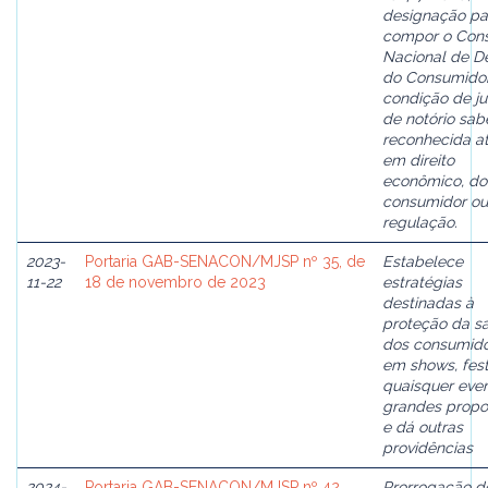
designação pa
compor o Con
Nacional de D
do Consumidor
condição de ju
de notório sab
reconhecida a
em direito
econômico, do
consumidor ou
regulação.
2023-
Portaria GAB-SENACON/MJSP nº 35, de
Estabelece
11-22
18 de novembro de 2023
estratégias
destinadas à
proteção da s
dos consumid
em shows, fest
quaisquer eve
grandes propo
e dá outras
providências
2024-
Portaria GAB-SENACON/MJSP nº 42,
Prorrogação d