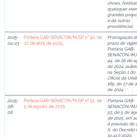
shows, festivai
quaisquer eve
grandes propo
e dá outras
providências
2025-
Portaria GAB-SENACON/MJSP n° 50, de
Prorrogação d
04-23
22 de abril de 2025
prazo de vigên
Portaria GAB-
SENACON/MJS
44, de 26 de a
de 2024, publ
na Seção 1 do 
Oficial da Uniã
165, de 27 de 
de 2024
2025-
Portaria GAB-SENACON/MJSP n° 52, de
Portaria GAB-
08-
5 de agosto de 2025
SENACON/MJS
06
52, de 5 de ag
de 2025, em a
à previsão do ar
X, do Decreto 
10.417/2020,