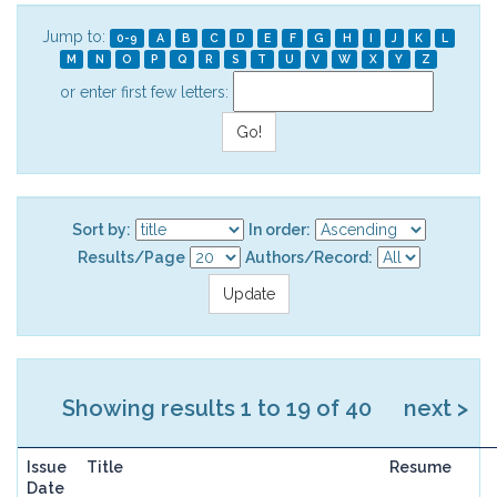
Jump to:
0-9
A
B
C
D
E
F
G
H
I
J
K
L
M
N
O
P
Q
R
S
T
U
V
W
X
Y
Z
or enter first few letters:
Sort by:
In order:
Results/Page
Authors/Record:
Showing results 1 to 19 of 40
next >
Issue
Title
Resume
Date