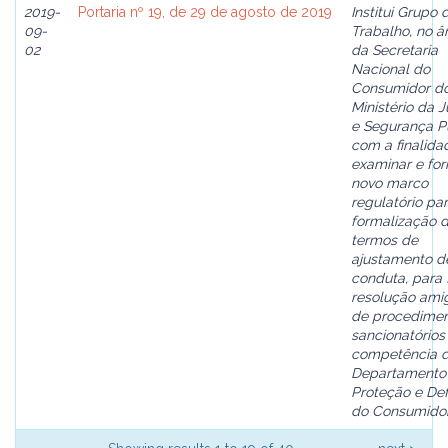
2019-
Portaria nº 19, de 29 de agosto de 2019
Institui Grupo 
09-
Trabalho, no â
02
da Secretaria
Nacional do
Consumidor d
Ministério da J
e Segurança Pú
com a finalida
examinar e fo
novo marco
regulatório pa
formalização 
termos de
ajustamento d
conduta, para 
resolução ami
de procedime
sancionatórios
competência 
Departamento
Proteção e De
do Consumidor