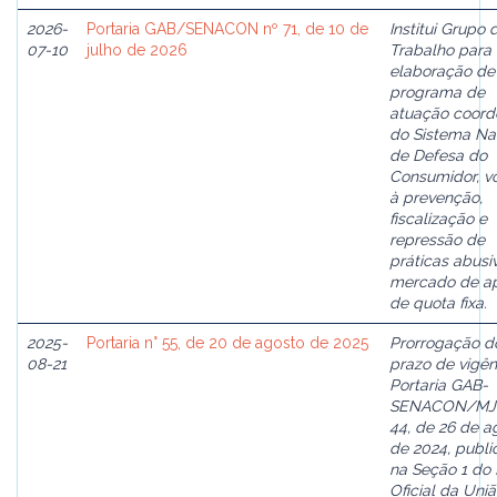
2026-
Portaria GAB/SENACON nº 71, de 10 de
Institui Grupo 
07-10
julho de 2026
Trabalho para
elaboração de
programa de
atuação coor
do Sistema Na
de Defesa do
Consumidor, v
à prevenção,
fiscalização e
repressão de
práticas abusi
mercado de a
de quota fixa.
2025-
Portaria n° 55, de 20 de agosto de 2025
Prorrogação d
08-21
prazo de vigên
Portaria GAB-
SENACON/MJS
44, de 26 de a
de 2024, publ
na Seção 1 do 
Oficial da Uniã