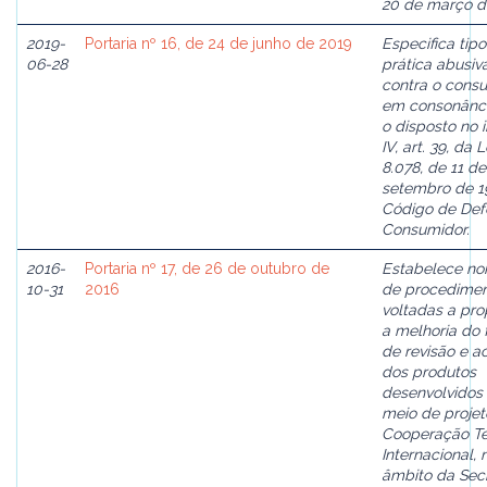
20 de março d
2019-
Portaria nº 16, de 24 de junho de 2019
Especifica tip
06-28
prática abusiv
contra o consu
em consonânc
o disposto no i
IV, art. 39, da L
8.078, de 11 de
setembro de 1
Código de Def
Consumidor.
2016-
Portaria nº 17, de 26 de outubro de
Estabelece n
10-31
2016
de procedime
voltadas a pro
a melhoria do 
de revisão e a
dos produtos
desenvolvidos
meio de projet
Cooperação Té
Internacional, 
âmbito da Secr