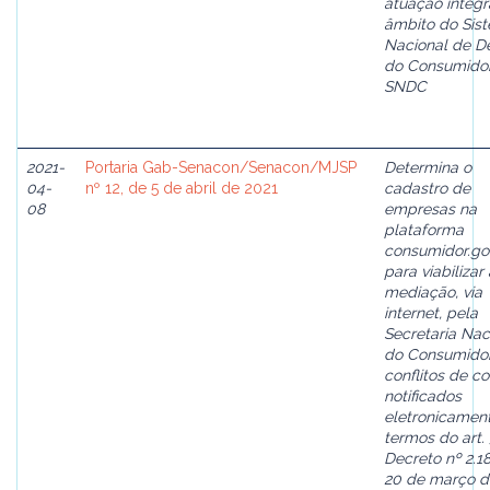
atuação integ
âmbito do Sis
Nacional de D
do Consumidor
SNDC
2021-
Portaria Gab-Senacon/Senacon/MJSP
Determina o
04-
nº 12, de 5 de abril de 2021
cadastro de
08
empresas na
plataforma
consumidor.go
para viabilizar 
mediação, via
internet, pela
Secretaria Nac
do Consumidor
conflitos de 
notificados
eletronicament
termos do art.
Decreto nº 2.18
20 de março d