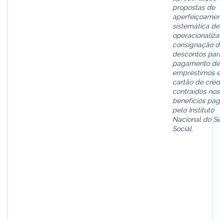
propostas de
aperfeiçoamen
sistemática de
operacionaliz
consignação d
descontos par
pagamento de
empréstimos 
cartão de crédi
contraídos nos
benefícios pa
pelo Instituto
Nacional do S
Social.