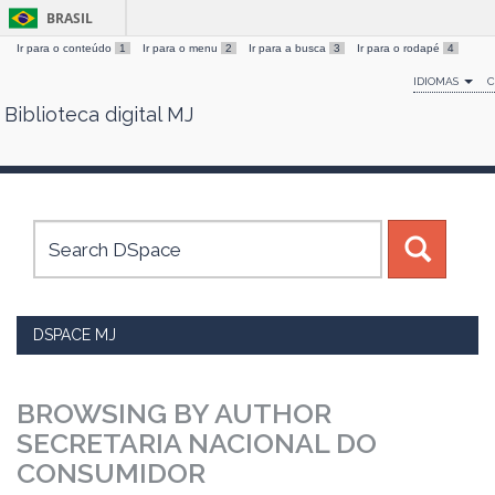
BRASIL
Ir para o conteúdo
1
Ir para o menu
2
Ir para a busca
3
Ir para o rodapé
4
IDIOMAS
C
Biblioteca digital MJ
Skip
navigation
Ac
DSPACE MJ
BROWSING BY AUTHOR
SECRETARIA NACIONAL DO
CONSUMIDOR