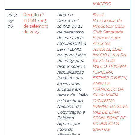
MACÊDO
2023-
Decreto nº
Altera o
Brasil.
09-
11.688, de 5
Decreto nº
Presidência da
06
de setembro
10.592, de 24
República
;
Casa
de 2023
de dezembro
Civil
;
Secretaria
de 2020, que
Especial para
regulamenta a
Assuntos
Lei nº 11.952,
Jurídicos
;
LUIZ
de 25 de junho
INÁCIO LULA DA
de 2009, para
SILVA
;
LUIZ
dispor sobre a
PAULO TEIXEIRA
regularização
FERREIRA
;
fundiária das
ESTHER DWECK
;
áreas rurais
ANIELLE
situadas em
FRANCISCO DA
terras da União
SILVA
;
MARIA
e do Instituto
OSMARINA
Nacional de
MARINA DA SILVA
Colonização e
VAZ DE LIMA
;
Reforma
SONIA BONE DE
Agrária, por
SOUSA SILVA
meio de
SANTOS