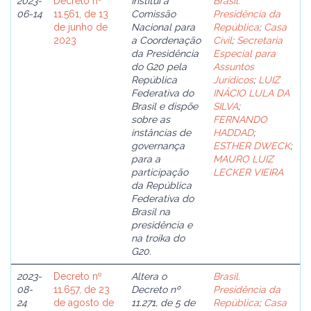
2023-
Decreto nº
Institui a
Brasil.
06-14
11.561, de 13
Comissão
Presidência da
de junho de
Nacional para
República
;
Casa
2023
a Coordenação
Civil
;
Secretaria
da Presidência
Especial para
do G20 pela
Assuntos
República
Jurídicos
;
LUIZ
Federativa do
INÁCIO LULA DA
Brasil e dispõe
SILVA
;
sobre as
FERNANDO
instâncias de
HADDAD
;
governança
ESTHER DWECK
;
para a
MAURO LUIZ
participação
LECKER VIEIRA
da República
Federativa do
Brasil na
presidência e
na troika do
G20.
2023-
Decreto nº
Altera o
Brasil.
08-
11.657, de 23
Decreto nº
Presidência da
24
de agosto de
11.271, de 5 de
República
;
Casa