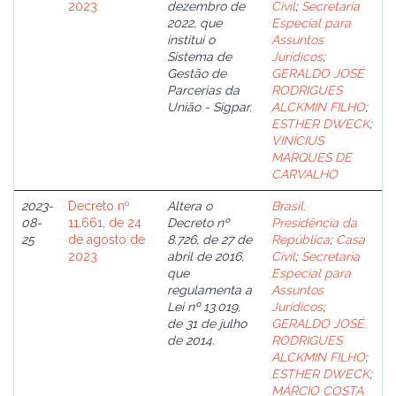
2023
dezembro de
Civil
;
Secretaria
2022, que
Especial para
institui o
Assuntos
Sistema de
Jurídicos
;
Gestão de
GERALDO JOSÉ
Parcerias da
RODRIGUES
União - Sigpar.
ALCKMIN FILHO
;
ESTHER DWECK
;
VINÍCIUS
MARQUES DE
CARVALHO
2023-
Decreto nº
Altera o
Brasil.
08-
11.661, de 24
Decreto nº
Presidência da
25
de agosto de
8.726, de 27 de
República
;
Casa
2023
abril de 2016,
Civil
;
Secretaria
que
Especial para
regulamenta a
Assuntos
Lei nº 13.019,
Jurídicos
;
de 31 de julho
GERALDO JOSÉ
de 2014.
RODRIGUES
ALCKMIN FILHO
;
ESTHER DWECK
;
MÁRCIO COSTA