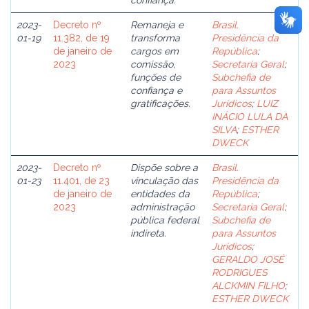
confiança.
2023-
Decreto nº
Remaneja e
Brasil.
01-19
11.382, de 19
transforma
Presidência da
de janeiro de
cargos em
República
;
2023
comissão,
Secretaria Geral
;
funções de
Subchefia de
confiança e
para Assuntos
gratificações.
Jurídicos
;
LUIZ
INÁCIO LULA DA
SILVA
;
ESTHER
DWECK
2023-
Decreto nº
Dispõe sobre a
Brasil.
01-23
11.401, de 23
vinculação das
Presidência da
de janeiro de
entidades da
República
;
2023
administração
Secretaria Geral
;
pública federal
Subchefia de
indireta.
para Assuntos
Jurídicos
;
GERALDO JOSÉ
RODRIGUES
ALCKMIN FILHO
;
ESTHER DWECK