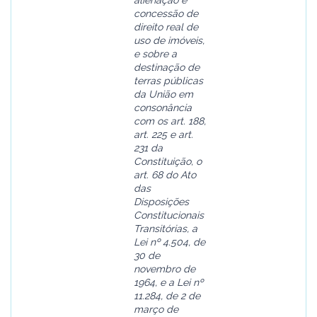
alienação e
concessão de
direito real de
uso de imóveis,
e sobre a
destinação de
terras públicas
da União em
consonância
com os art. 188,
art. 225 e art.
231 da
Constituição, o
art. 68 do Ato
das
Disposições
Constitucionais
Transitórias, a
Lei nº 4.504, de
30 de
novembro de
1964, e a Lei nº
11.284, de 2 de
março de