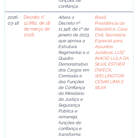
funções de
confiança.
2026-
Decreto n°
Altera o
Brasil.
03-18
12.882, de 18
Decreto nº
Presidência da
de março de
11.348, de 1º de
República
;
Casa
2026
janeiro de 2023,
Civil
;
Secretaria
que aprova a
Especial para
Estrutura
Assuntos
Regimental e o
Jurídicos
;
LUIZ
Quadro
INÁCIO LULA DA
Demonstrativo
SILVA
;
ESTHER
dos Cargos em
DWECK
;
Comissão e
WELLINGTON
das Funções
CÉSAR LIMA E
de Confiança
SILVA
do Ministério
da Justiça e
Segurança
Pública e
remaneja
funções de
confiança e
transforma