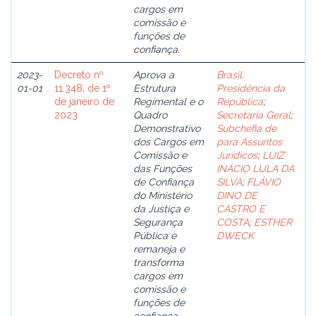
cargos em
comissão e
funções de
confiança.
2023-
Decreto nº
Aprova a
Brasil.
01-01
11.348, de 1º
Estrutura
Presidência da
de janeiro de
Regimental e o
República
;
2023
Quadro
Secretaria Geral
;
Demonstrativo
Subchefia de
dos Cargos em
para Assuntos
Comissão e
Jurídicos
;
LUIZ
das Funções
INÁCIO LULA DA
de Confiança
SILVA
;
FLÁVIO
do Ministério
DINO DE
da Justiça e
CASTRO E
Segurança
COSTA
;
ESTHER
Pública e
DWECK
remaneja e
transforma
cargos em
comissão e
funções de