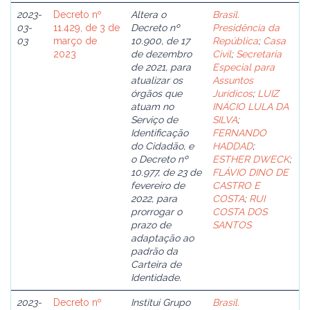
2023-
Decreto nº
Altera o
Brasil.
03-
11.429, de 3 de
Decreto nº
Presidência da
03
março de
10.900, de 17
República
;
Casa
2023
de dezembro
Civil
;
Secretaria
de 2021, para
Especial para
atualizar os
Assuntos
órgãos que
Jurídicos
;
LUIZ
atuam no
INÁCIO LULA DA
Serviço de
SILVA
;
Identificação
FERNANDO
do Cidadão, e
HADDAD
;
o Decreto nº
ESTHER DWECK
;
10.977, de 23 de
FLÁVIO DINO DE
fevereiro de
CASTRO E
2022, para
COSTA
;
RUI
prorrogar o
COSTA DOS
prazo de
SANTOS
adaptação ao
padrão da
Carteira de
Identidade.
2023-
Decreto nº
Institui Grupo
Brasil.