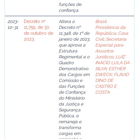
funções de
confiança.
2023-
Decreto nº
Altera o
Brasil.
10-31
11.759, de 30
Decreto nº
Presidência da
de outubro de
11.348, de 1º de
República
;
Casa
2023
janeiro de 2023,
Civil
;
Secretaria
que aprova a
Especial para
Estrutura
Assuntos
Regimental e o
Jurídicos
;
LUIZ
Quadro
INÁCIO LULA DA
Demonstrativo
SILVA
;
ESTHER
dos Cargos em
DWECK
;
FLÁVIO
Comissão e
DINO DE
das Funções
CASTRO E
de Confiança
COSTA
do Ministério
da Justiça e
Segurança
Pública, e
remaneja e
transforma
cargas em