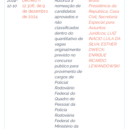
2024-
Decreto n°
Autoriza a
Brasil.
12-10
12.306, de 9
nomeação de
Presidência da
de dezembro
candidatos
República
;
Casa
de 2024
aprovados e
Civil
;
Secretaria
não
Especial para
classificados
Assuntos
dentro do
Jurídicos
;
LUIZ
quantitativo de
INÁCIO LULA DA
vagas
SILVA
;
ESTHER
originalmente
DWECK
;
previsto no
ENRIQUE
concurso
RICARDO
público para
LEWANDOWSKI
provimento de
cargos de
Policial
Rodoviário
Federal do
Quadro de
Pessoal da
Polícia
Rodoviária
Federal do
Ministério da