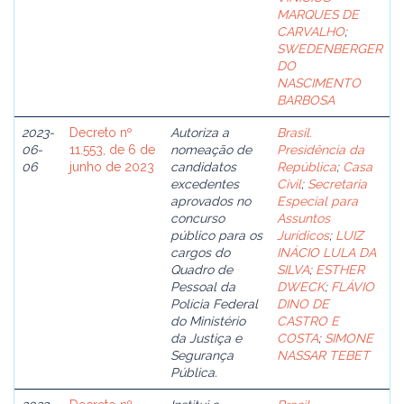
MARQUES DE
CARVALHO
;
SWEDENBERGER
DO
NASCIMENTO
BARBOSA
2023-
Decreto nº
Autoriza a
Brasil.
06-
11.553, de 6 de
nomeação de
Presidência da
06
junho de 2023
candidatos
República
;
Casa
excedentes
Civil
;
Secretaria
aprovados no
Especial para
concurso
Assuntos
público para os
Jurídicos
;
LUIZ
cargos do
INÁCIO LULA DA
Quadro de
SILVA
;
ESTHER
Pessoal da
DWECK
;
FLÁVIO
Polícia Federal
DINO DE
do Ministério
CASTRO E
da Justiça e
COSTA
;
SIMONE
Segurança
NASSAR TEBET
Pública.