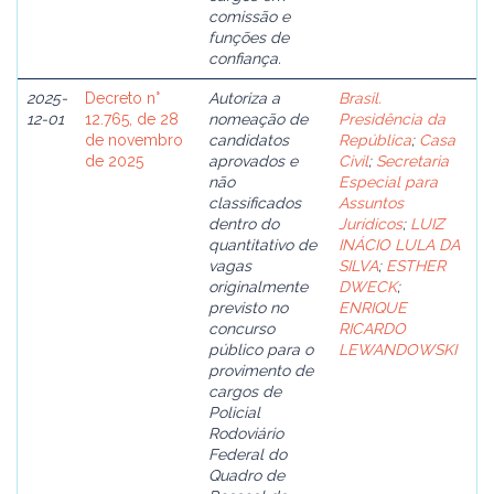
comissão e
funções de
confiança.
2025-
Decreto n°
Autoriza a
Brasil.
12-01
12.765, de 28
nomeação de
Presidência da
de novembro
candidatos
República
;
Casa
de 2025
aprovados e
Civil
;
Secretaria
não
Especial para
classificados
Assuntos
dentro do
Jurídicos
;
LUIZ
quantitativo de
INÁCIO LULA DA
vagas
SILVA
;
ESTHER
originalmente
DWECK
;
previsto no
ENRIQUE
concurso
RICARDO
público para o
LEWANDOWSKI
provimento de
cargos de
Policial
Rodoviário
Federal do
Quadro de