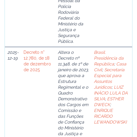
Pessoal da
Polícia
Rodoviária
Federal do
Ministério da
Justiça e
Segurança
Pública.
2025-
Decreto n°
Altera o
Brasil.
12-19
12.780, de 18
Decreto nº
Presidência da
de dezembro
11.348, de 1º de
República
;
Casa
de 2025
janeiro de 2023,
Civil
;
Secretaria
que aprova a
Especial para
Estrutura
Assuntos
Regimental e o
Jurídicos
;
LUIZ
Quadro
INÁCIO LULA DA
Demonstrativo
SILVA
;
ESTHER
dos Cargos em
DWECK
;
Comissão e
ENRIQUE
das Funções
RICARDO
de Confiança
LEWANDOWSKI
do Ministério
da Justiça e