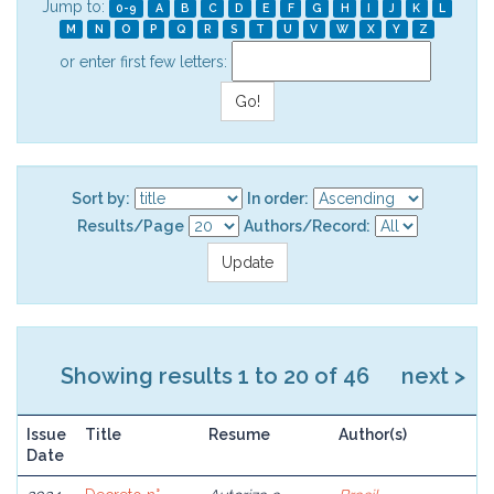
Jump to:
0-9
A
B
C
D
E
F
G
H
I
J
K
L
M
N
O
P
Q
R
S
T
U
V
W
X
Y
Z
or enter first few letters:
Sort by:
In order:
Results/Page
Authors/Record:
Showing results 1 to 20 of 46
next >
Issue
Title
Resume
Author(s)
Date