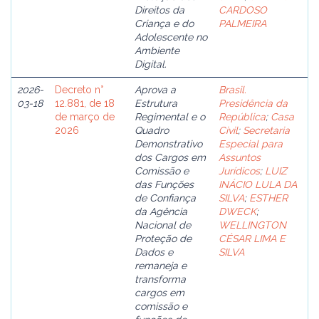
Direitos da
CARDOSO
Criança e do
PALMEIRA
Adolescente no
Ambiente
Digital.
2026-
Decreto n°
Aprova a
Brasil.
03-18
12.881, de 18
Estrutura
Presidência da
de março de
Regimental e o
República
;
Casa
2026
Quadro
Civil
;
Secretaria
Demonstrativo
Especial para
dos Cargos em
Assuntos
Comissão e
Jurídicos
;
LUIZ
das Funções
INÁCIO LULA DA
de Confiança
SILVA
;
ESTHER
da Agência
DWECK
;
Nacional de
WELLINGTON
Proteção de
CÉSAR LIMA E
Dados e
SILVA
remaneja e
transforma
cargos em
comissão e