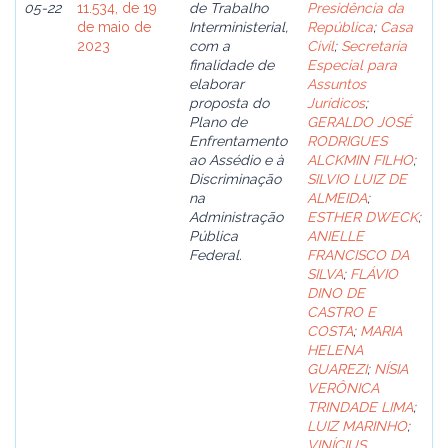
05-22
11.534, de 19
de Trabalho
Presidência da
de maio de
Interministerial,
República
;
Casa
2023
com a
Civil
;
Secretaria
finalidade de
Especial para
elaborar
Assuntos
proposta do
Jurídicos
;
Plano de
GERALDO JOSÉ
Enfrentamento
RODRIGUES
ao Assédio e à
ALCKMIN FILHO
;
Discriminação
SILVIO LUIZ DE
na
ALMEIDA
;
Administração
ESTHER DWECK
;
Pública
ANIELLE
Federal.
FRANCISCO DA
SILVA
;
FLÁVIO
DINO DE
CASTRO E
COSTA
;
MARIA
HELENA
GUAREZI
;
NÍSIA
VERÔNICA
TRINDADE LIMA
;
LUIZ MARINHO
;
VINÍCIUS