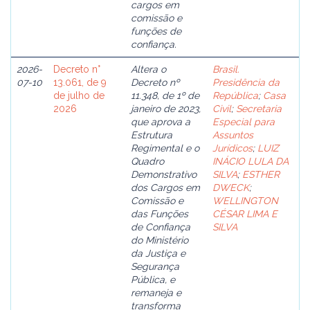
cargos em
comissão e
funções de
confiança.
2026-
Decreto n°
Altera o
Brasil.
07-10
13.061, de 9
Decreto nº
Presidência da
de julho de
11.348, de 1º de
República
;
Casa
2026
janeiro de 2023,
Civil
;
Secretaria
que aprova a
Especial para
Estrutura
Assuntos
Regimental e o
Jurídicos
;
LUIZ
Quadro
INÁCIO LULA DA
Demonstrativo
SILVA
;
ESTHER
dos Cargos em
DWECK
;
Comissão e
WELLINGTON
das Funções
CÉSAR LIMA E
de Confiança
SILVA
do Ministério
da Justiça e
Segurança
Pública, e
remaneja e
transforma