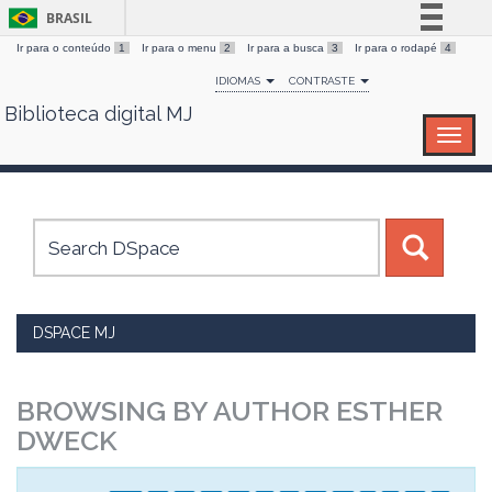
BRASIL
Ir para o conteúdo
1
Ir para o menu
2
Ir para a busca
3
Ir para o rodapé
4
Simplifique!
IDIOMAS
CONTRASTE
Comunica BR
Biblioteca digital MJ
Skip
Participe
navigation
Acesso à informação
Legislação
Canais
DSPACE MJ
BROWSING BY AUTHOR ESTHER
DWECK