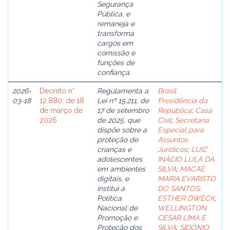
Segurança
Pública, e
remaneja e
transforma
cargos em
comissão e
funções de
confiança.
2026-
Decreto n°
Regulamenta a
Brasil.
03-18
12.880, de 18
Lei nº 15.211, de
Presidência da
de março de
17 de setembro
República
;
Casa
2026
de 2025, que
Civil
;
Secretaria
dispõe sobre a
Especial para
proteção de
Assuntos
crianças e
Jurídicos
;
LUIZ
adolescentes
INÁCIO LULA DA
em ambientes
SILVA
;
MACAÉ
digitais, e
MARIA EVARISTO
institui a
DO SANTOS
;
Política
ESTHER DWECK
;
Nacional de
WELLINGTON
Promoção e
CÉSAR LIMA E
Proteção dos
SILVA
;
SIDÔNIO