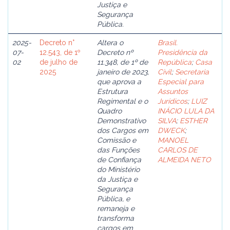
Justiça e
Segurança
Pública.
2025-
Decreto n°
Altera o
Brasil.
07-
12.543, de 1º
Decreto nº
Presidência da
02
de julho de
11.348, de 1º de
República
;
Casa
2025
janeiro de 2023,
Civil
;
Secretaria
que aprova a
Especial para
Estrutura
Assuntos
Regimental e o
Jurídicos
;
LUIZ
Quadro
INÁCIO LULA DA
Demonstrativo
SILVA
;
ESTHER
dos Cargos em
DWECK
;
Comissão e
MANOEL
das Funções
CARLOS DE
de Confiança
ALMEIDA NETO
do Ministério
da Justiça e
Segurança
Pública, e
remaneja e
transforma
cargos em