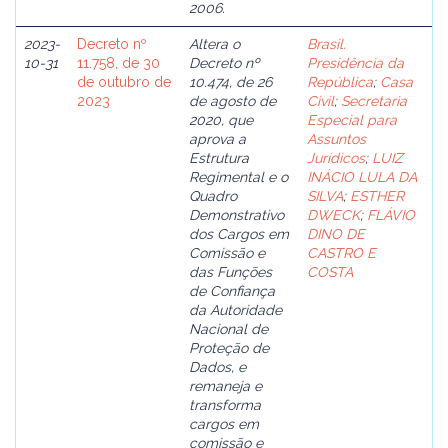
2006.
2023-
Decreto nº
Altera o
Brasil.
10-31
11.758, de 30
Decreto nº
Presidência da
de outubro de
10.474, de 26
República
;
Casa
2023
de agosto de
Civil
;
Secretaria
2020, que
Especial para
aprova a
Assuntos
Estrutura
Jurídicos
;
LUIZ
Regimental e o
INÁCIO LULA DA
Quadro
SILVA
;
ESTHER
Demonstrativo
DWECK
;
FLÁVIO
dos Cargos em
DINO DE
Comissão e
CASTRO E
das Funções
COSTA
de Confiança
da Autoridade
Nacional de
Proteção de
Dados, e
remaneja e
transforma
cargos em
comissão e